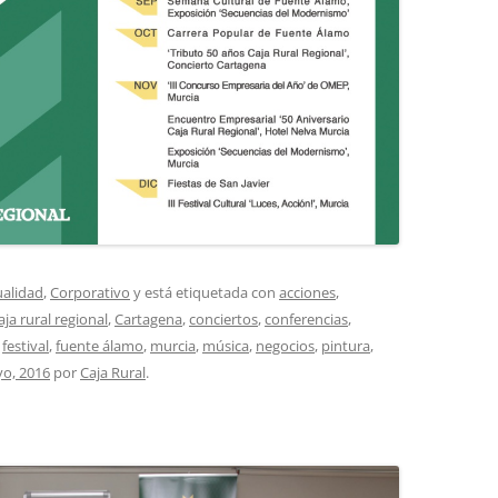
ualidad
,
Corporativo
y está etiquetada con
acciones
,
aja rural regional
,
Cartagena
,
conciertos
,
conferencias
,
,
festival
,
fuente álamo
,
murcia
,
música
,
negocios
,
pintura
,
o, 2016
por
Caja Rural
.