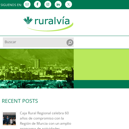
SIGUENOS EN:
Search
for:
RECENT POSTS
Caja Rural Regional celebra 60
años de compromiso con la
Región de Murcia con un amplio
programa de actividades