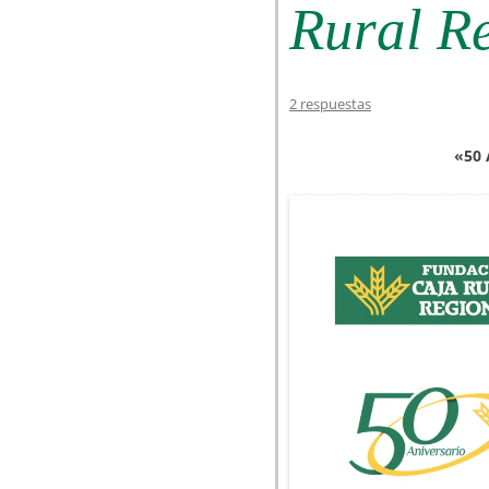
Rural R
2 respuestas
«50 