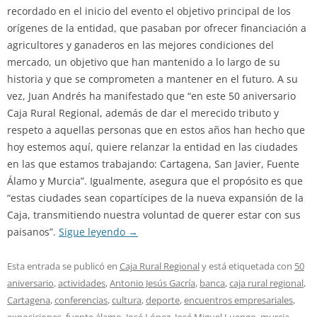
recordado en el inicio del evento el objetivo principal de los
orígenes de la entidad, que pasaban por ofrecer financiación a
agricultores y ganaderos en las mejores condiciones del
mercado, un objetivo que han mantenido a lo largo de su
historia y que se comprometen a mantener en el futuro. A su
vez, Juan Andrés ha manifestado que “en este 50 aniversario
Caja Rural Regional, además de dar el merecido tributo y
respeto a aquellas personas que en estos años han hecho que
hoy estemos aquí, quiere relanzar la entidad en las ciudades
en las que estamos trabajando: Cartagena, San Javier, Fuente
Álamo y Murcia”. Igualmente, asegura que el propósito es que
“estas ciudades sean copartícipes de la nueva expansión de la
Caja, transmitiendo nuestra voluntad de querer estar con sus
paisanos”.
Sigue leyendo
→
Esta entrada se publicó en
Caja Rural Regional
y está etiquetada con
50
aniversario
,
actividades
,
Antonio Jesús Gacría
,
banca
,
caja rural regional
,
Cartagena
,
conferencias
,
cultura
,
deporte
,
encuentros empresariales
,