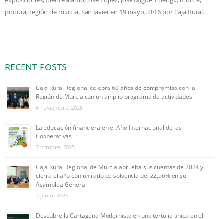
exposiciones
,
fuente álamo
,
José López
,
José Miguel Luengo
,
murcia
,
pintura
,
región de murcia
,
San Javier
en
19 mayo, 2016
por
Caja Rural
.
RECENT POSTS
Caja Rural Regional celebra 60 años de compromiso con la
Región de Murcia con un amplio programa de actividades
6 noviembre, 2025
La educación financiera en el Año Internacional de las
Cooperativas
7 octubre, 2025
Caja Rural Regional de Murcia aprueba sus cuentas de 2024 y
cierra el año con un ratio de solvencia del 22,56% en su
Asamblea General
2 junio, 2025
Descubre la Cartagena Modernista en una tertulia única en el