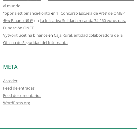
al mundo
"oppna ett binance-konto
en
‘II Concurso Escuela de Arte’ de OMEP
开设Binance账户
en
La Iniciativa Solidaria recauda 74.260 euros para
Fundación ONCE
Vytvorit úcet na binance
en
Caja Rural, entidad colaboradora de la
Oficina de Seguridad del Internauta
META
Acceder
Feed de entradas
Feed de comentarios
WordPress.org