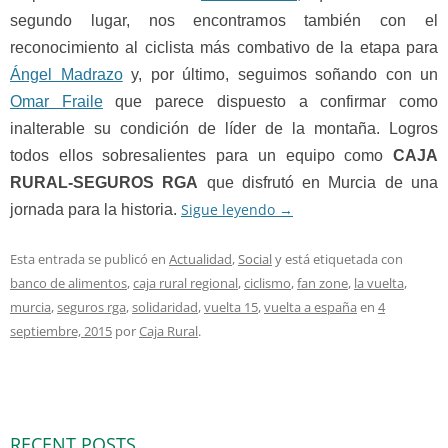
segundo lugar, nos encontramos también con el
reconocimiento al ciclista más combativo de la etapa para
Ángel Madrazo
y, por último, seguimos soñando con un
Omar Fraile
que parece dispuesto a confirmar como
inalterable su condición de líder de la montaña. Logros
todos ellos sobresalientes para un equipo como
CAJA
RURAL-SEGUROS RGA
que disfrutó en Murcia de una
Sigue leyendo
→
jornada para la historia.
Esta entrada se publicó en
Actualidad
,
Social
y está etiquetada con
banco de alimentos
,
caja rural regional
,
ciclismo
,
fan zone
,
la vuelta
,
murcia
,
seguros rga
,
solidaridad
,
vuelta 15
,
vuelta a españa
en
4
septiembre, 2015
por
Caja Rural
.
RECENT POSTS