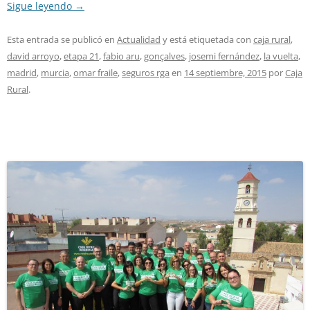
Sigue leyendo
→
Esta entrada se publicó en
Actualidad
y está etiquetada con
caja rural
,
david arroyo
,
etapa 21
,
fabio aru
,
gonçalves
,
josemi fernández
,
la vuelta
,
madrid
,
murcia
,
omar fraile
,
seguros rga
en
14 septiembre, 2015
por
Caja
Rural
.