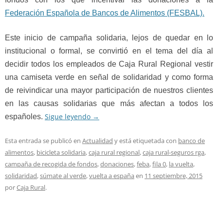
Federación Española de Bancos de Alimentos (FESBAL).
Este inicio de campaña solidaria, lejos de quedar en lo
institucional o formal, se convirtió en el tema del día al
decidir todos los empleados de Caja Rural Regional vestir
una camiseta verde en señal de solidaridad y como forma
de reivindicar una mayor participación de nuestros clientes
en las causas solidarias que más afectan a todos los
Sigue leyendo
→
españoles.
Esta entrada se publicó en
Actualidad
y está etiquetada con
banco de
alimentos
,
bicicleta solidaria
,
caja rural regional
,
caja rural-seguros rga
,
campaña de recogida de fondos
,
donaciones
,
feba
,
fila 0
,
la vuelta
,
solidaridad
,
súmate al verde
,
vuelta a españa
en
11 septiembre, 2015
por
Caja Rural
.