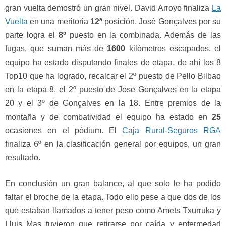
gran vuelta demostró un gran nivel. David Arroyo finaliza
La
Vuelta
en una meritoria
12ª
posición. José Gonçalves por su
parte logra el
8º
puesto en la combinada. Además de las
fugas, que suman más de
1600
kilómetros escapados, el
equipo ha estado disputando finales de etapa, de ahí los 8
Top10 que ha logrado, recalcar el 2º puesto de Pello Bilbao
en la etapa 8, el 2º puesto de Jose Gonçalves en la etapa
20 y el 3º de Gonçalves en la 18. Entre premios de la
montaña y de combatividad el equipo ha estado en
25
ocasiones en el pódium. El
Caja Rural-Seguros RGA
finaliza 6º en la clasificación general por equipos, un gran
resultado.
En conclusión un gran balance, al que solo le ha podido
faltar el broche de la etapa. Todo ello pese a que dos de los
que estaban llamados a tener peso como Amets Txurruka y
Lluis Mas tuvieron que retirarse por caída y enfermedad