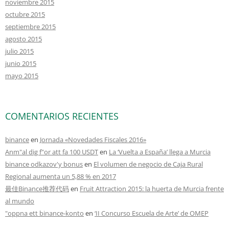
noviembre 2015
octubre 2015
septiembre 2015
agosto 2015
julio 2015
junio 2015
mayo 2015
COMENTARIOS RECIENTES
binance
en
Jornada «Novedades Fiscales 2016»
Anm"al dig f"or att fa 100 USDT
en
La ‘Vuelta a España’ llega a Murcia
binance odkazov'y bonus
en
El volumen de negocio de Caja Rural
Regional aumenta un 5,88 % en 2017
最佳Binance推荐代码
en
Fruit Attraction 2015: la huerta de Murcia frente
al mundo
"oppna ett binance-konto
en
‘II Concurso Escuela de Arte’ de OMEP