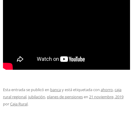
Esta entrada se publicó en
banca
y está etiquetada con
ahorro
,
caja
rural regional
,
jubilación
,
planes de pensiones
en
21 noviembre, 2019
por
Caja Rural
.