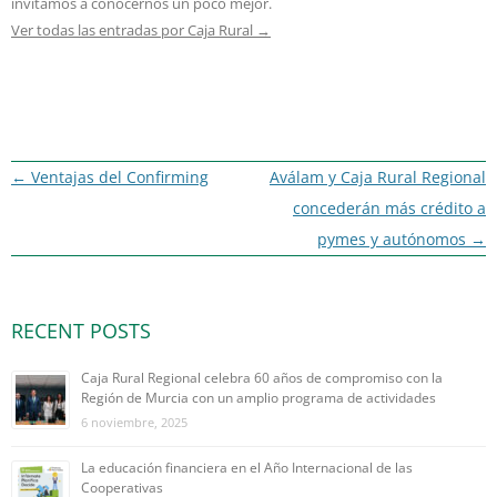
invitamos a conocernos un poco mejor.
Ver todas las entradas por Caja Rural
→
Navegación
←
Ventajas del Confirming
Aválam y Caja Rural Regional
de
concederán más crédito a
entradas
pymes y autónomos
→
RECENT POSTS
Caja Rural Regional celebra 60 años de compromiso con la
Región de Murcia con un amplio programa de actividades
6 noviembre, 2025
La educación financiera en el Año Internacional de las
Cooperativas