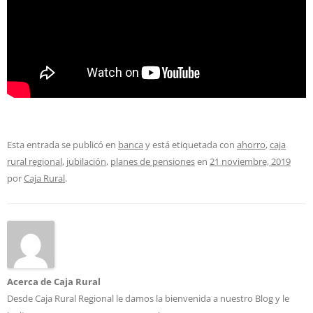
Esta entrada se publicó en
banca
y está etiquetada con
ahorro
,
caja
rural regional
,
jubilación
,
planes de pensiones
en
21 noviembre, 2019
por
Caja Rural
.
Acerca de Caja Rural
Desde Caja Rural Regional le damos la bienvenida a nuestro Blog y le