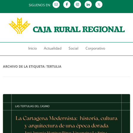
SIGUENOS EN:
Saltar
Inicio
Actualidad
al
Social
Corporativo
contenido
ARCHIVO DE LA ETIQUETA:
TERTULIA