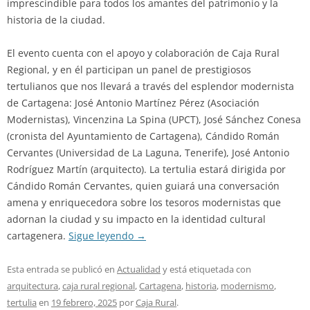
imprescindible para todos los amantes del patrimonio y la
historia de la ciudad.
El evento cuenta con el apoyo y colaboración de Caja Rural
Regional, y en él participan un panel de prestigiosos
tertulianos que nos llevará a través del esplendor modernista
de Cartagena: José Antonio Martínez Pérez (Asociación
Modernistas), Vincenzina La Spina (UPCT), José Sánchez Conesa
(cronista del Ayuntamiento de Cartagena), Cándido Román
Cervantes (Universidad de La Laguna, Tenerife), José Antonio
Rodríguez Martín (arquitecto). La tertulia estará dirigida por
Cándido Román Cervantes, quien guiará una conversación
amena y enriquecedora sobre los tesoros modernistas que
adornan la ciudad y su impacto en la identidad cultural
cartagenera.
Sigue leyendo
→
Esta entrada se publicó en
Actualidad
y está etiquetada con
arquitectura
,
caja rural regional
,
Cartagena
,
historia
,
modernismo
,
tertulia
en
19 febrero, 2025
por
Caja Rural
.