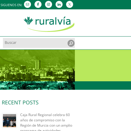
SIGUENOS EN:
Search
for:
RECENT POSTS
Caja Rural Regional celebra 60
años de compromiso con la
Región de Murcia con un amplio
programa de actividades