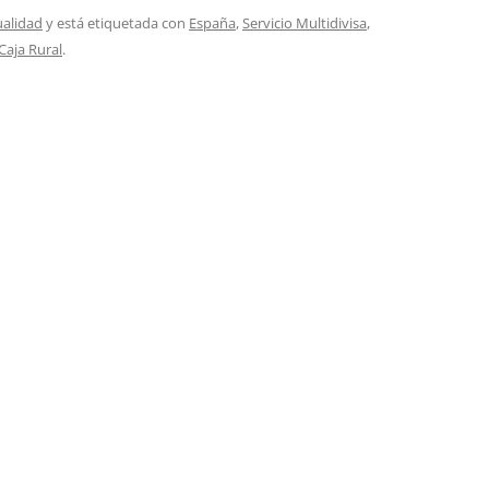
ualidad
y está etiquetada con
España
,
Servicio Multidivisa
,
Caja Rural
.