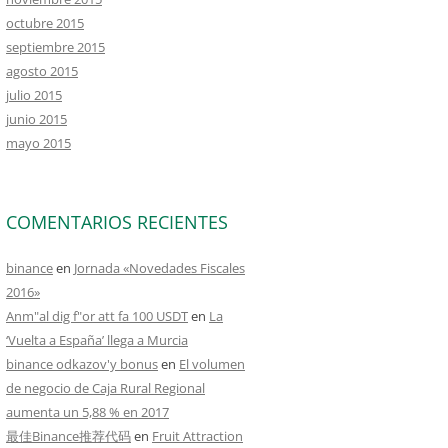
octubre 2015
septiembre 2015
agosto 2015
julio 2015
junio 2015
mayo 2015
COMENTARIOS RECIENTES
binance
en
Jornada «Novedades Fiscales
2016»
Anm"al dig f"or att fa 100 USDT
en
La
‘Vuelta a España’ llega a Murcia
binance odkazov'y bonus
en
El volumen
de negocio de Caja Rural Regional
aumenta un 5,88 % en 2017
最佳Binance推荐代码
en
Fruit Attraction