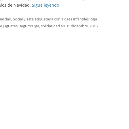
alos de Navidad.
Sigue leyendo
→
ualidad
,
Social
y está etiquetada con
aldeas infantiles
,
caja
e juguetes
,
seguros rga
,
solidaridad
en
31 diciembre, 2016