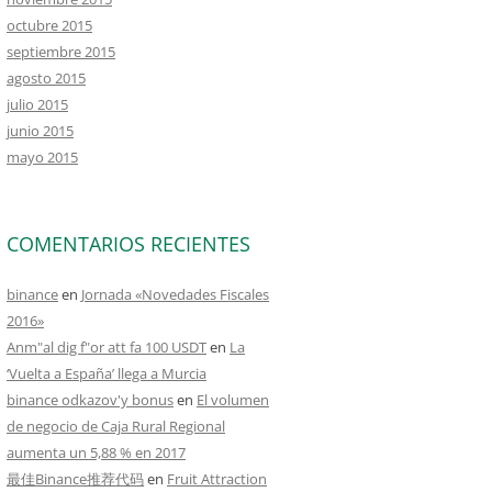
octubre 2015
septiembre 2015
agosto 2015
julio 2015
junio 2015
mayo 2015
COMENTARIOS RECIENTES
binance
en
Jornada «Novedades Fiscales
2016»
Anm"al dig f"or att fa 100 USDT
en
La
‘Vuelta a España’ llega a Murcia
binance odkazov'y bonus
en
El volumen
de negocio de Caja Rural Regional
aumenta un 5,88 % en 2017
最佳Binance推荐代码
en
Fruit Attraction