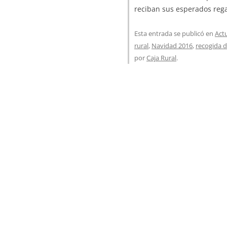
reciban sus esperados reg
Esta entrada se publicó en
Act
rural
,
Navidad 2016
,
recogida d
por
Caja Rural
.