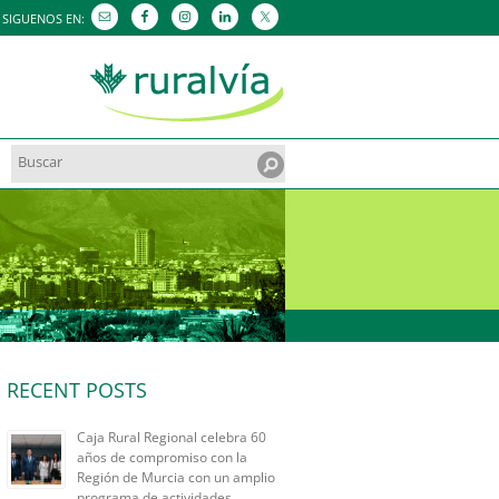
SIGUENOS EN:
Search
for:
RECENT POSTS
Caja Rural Regional celebra 60
años de compromiso con la
Región de Murcia con un amplio
programa de actividades