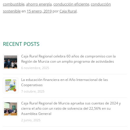
combustible
,
ahorro energía
,
conducción eficiente
,
conducción
sostenible
en
15 enero, 2019
por
Caja Rural
.
RECENT POSTS
Caja Rural Regional celebra 60 años de compromiso con la
Región de Murcia con un amplio programa de actividades
6 noviembre, 2025
La educación financiera en el Año Internacional de las
Cooperativas
7 octubre, 2025
Caja Rural Regional de Murcia aprueba sus cuentas de 2024 y
cierra el año con un ratio de solvencia del 22,56% en su
Asamblea General
2 junio, 2025