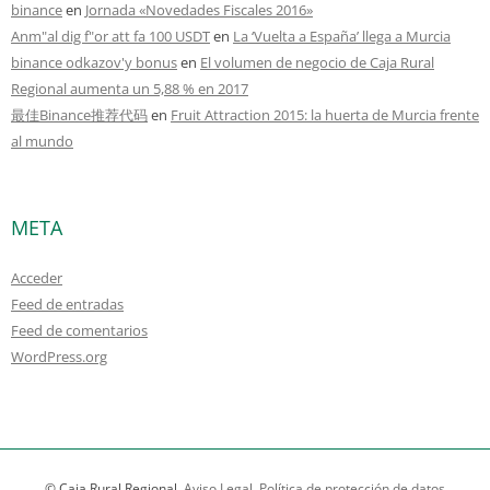
binance
en
Jornada «Novedades Fiscales 2016»
Anm"al dig f"or att fa 100 USDT
en
La ‘Vuelta a España’ llega a Murcia
binance odkazov'y bonus
en
El volumen de negocio de Caja Rural
Regional aumenta un 5,88 % en 2017
最佳Binance推荐代码
en
Fruit Attraction 2015: la huerta de Murcia frente
al mundo
META
Acceder
Feed de entradas
Feed de comentarios
WordPress.org
© Caja Rural Regional,
Aviso Legal,
Política de protección de datos