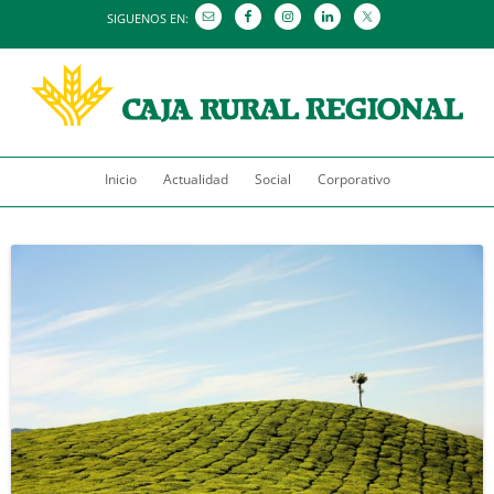
SIGUENOS EN:
Saltar
Inicio
Actualidad
al
Social
Corporativo
contenido