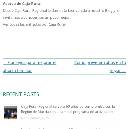
Acerca de Caja Rural
Desde Caja Rural Regional le damos la bienvenida a nuestro Blog y le
invitamos a conocernos un poco mejor.
Ver todas las entradas por Caja Rural
→
Navegación
←
Consejos para mejorar el
Cómo prevenir robos en tu
de
ahorro familiar
hogar
→
entradas
RECENT POSTS
Caja Rural Regional celebra 60 años de compromiso con la
Región de Murcia con un amplio programa de actividades
6 noviembre, 2025