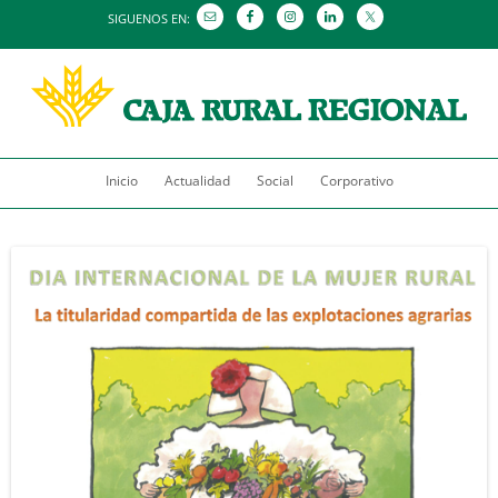
SIGUENOS EN:
Saltar
Inicio
Actualidad
al
Social
Corporativo
contenido