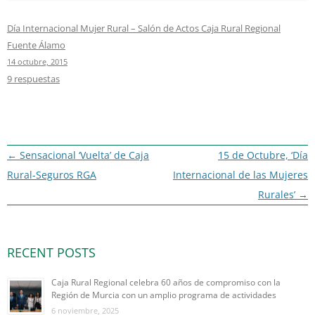
Día Internacional Mujer Rural – Salón de Actos Caja Rural Regional
Fuente Álamo
14 octubre, 2015
9 respuestas
Navegación
←
Sensacional ‘Vuelta’ de Caja
15 de Octubre, ‘Día
de
Rural-Seguros RGA
Internacional de las Mujeres
entradas
Rurales’
→
RECENT POSTS
Caja Rural Regional celebra 60 años de compromiso con la
Región de Murcia con un amplio programa de actividades
6 noviembre, 2025