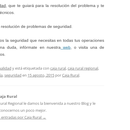
dad
, que te guiará para la resolución del problema y te
écnicos.
 resolución de problemas de seguridad.
os la seguridad que necesitas en todas tus operaciones
guna duda, infórmate en nuestra
web
, o visita una de
nos.
ualidad
y está etiquetada con
caja rural
,
caja rural regional
,
ía
,
seguridad
en
15 agosto, 2015
por
Caja Rural
.
aja Rural
ural Regional le damos la bienvenida a nuestro Blog y le
 conocernos un poco mejor.
s entradas por Caja Rural
→