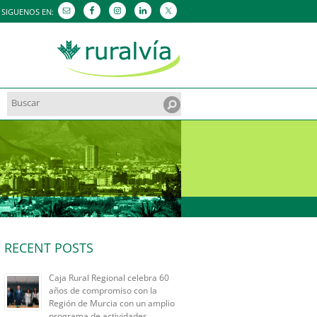
SIGUENOS EN:
Search
for:
RECENT POSTS
Caja Rural Regional celebra 60
años de compromiso con la
Región de Murcia con un amplio
programa de actividades