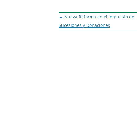
Navegación
←
Nueva Reforma en el Impuesto de
de
Sucesiones y Donaciones
entradas