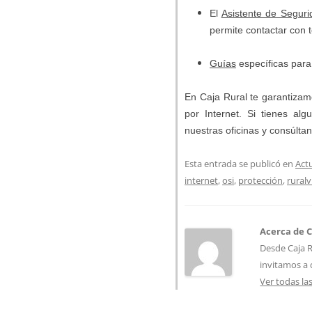
El
Asistente de Seguri
permite contactar con t
Guías
específicas para
En Caja Rural te garantizam
por Internet. Si tienes al
nuestras oficinas y consúlta
Esta entrada se publicó en
Act
internet
,
osi
,
protección
,
ruralv
Acerca de C
Desde Caja R
invitamos a
Ver todas la