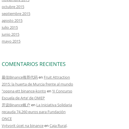
octubre 2015
septiembre 2015
agosto 2015
julio 2015
junio 2015
mayo 2015
COMENTARIOS RECIENTES
最佳Binance推荐代码
en
Fruit Attraction
2015: la huerta de Murcia frente al mundo
"oppna ett binance-konto
en
‘II Concurso
Escuela de Arte’ de OMEP
开设Binance账户
en
La Iniciativa Solidaria
recauda 74.260 euros para Fundación
ONCE
Vytvorit úcet na binance
en
Caja Rural,