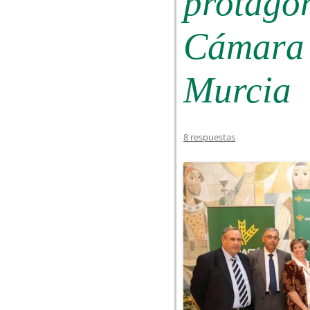
protagon
Cámara 
Murcia
8 respuestas