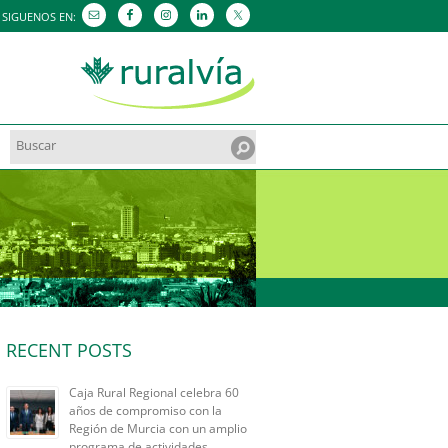
SIGUENOS EN:
Search
for:
RECENT POSTS
Caja Rural Regional celebra 60
años de compromiso con la
Región de Murcia con un amplio
programa de actividades