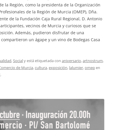
 de la Región, como la presidenta de la Organización
rofesionales de la Región de Murcia (OMEP), Dña.
ente de la Fundación Caja Rural Regional, D. Antonio
articipantes, vecinos de Murcia y curiosos que se
osición. Además, pudieron disfrutar de una
e compartieron un ágape y un vino de Bodegas Casa
ualidad
,
Social
y está etiquetada con
aniversario
,
artnostrum
,
Comercio de Murcia
,
cultura
,
exposición
,
lalumier
,
omep
en
l
.