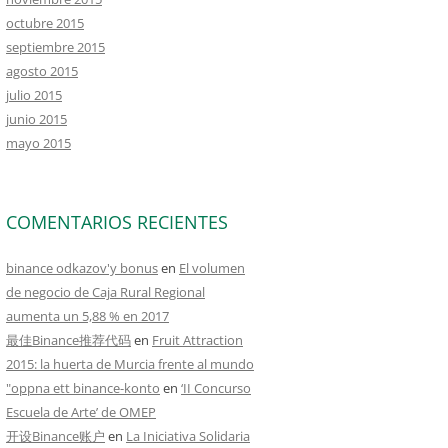
octubre 2015
septiembre 2015
agosto 2015
julio 2015
junio 2015
mayo 2015
COMENTARIOS RECIENTES
binance odkazov'y bonus
en
El volumen
de negocio de Caja Rural Regional
aumenta un 5,88 % en 2017
最佳Binance推荐代码
en
Fruit Attraction
2015: la huerta de Murcia frente al mundo
"oppna ett binance-konto
en
‘II Concurso
Escuela de Arte’ de OMEP
开设Binance账户
en
La Iniciativa Solidaria